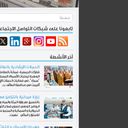
تابعونا على شبكات التواصل الاجتما
أخر الأنشطة
الحملات الإرشادية بالطائ
شاركت الجمعية، ممثلةً بالعلامة 
الوطنية لمنتجات الأسماك المستز
"سمك"، في فعاليات الحملات الإر
أقيمت في محافظة الطائف، ب..
زيارة ميدانية بالتزامن مع
بالتنسيق مع وزارة البيئة والمياه وا
البرنامج الوطني لتطوير قطاع الثر
الحيوانية و السمكية و المجموعة
للاستزراع المائي ‏نظمت..
مهرجان الاسماك و التراث 