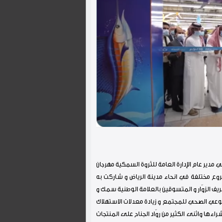
 مدير عام الإدارة العامة للثروة السمكية مهرجان
هايبر ماركت لمدة ٣ أيام متتاليه و بفروع مختلفة في انحاء مدينة الرياض و شاركت به
يف الزوّار و المتسوقين بالعلامة الوطنية سمك و
لوعي الصحي للمجتمع و زيادة معدلات الاستهلاك
راءها واثنى الكثير من روّاد الجناح على المنتجات