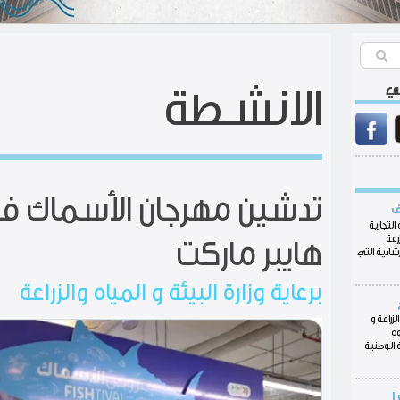
عي
الانشـطة
تدشين مهرجان الأسماك ف
ف
التجارية
رعة
هايبر ماركت
شادية التي
برعاية وزارة البيئة و المياه والزراعة
لزراعة و
وة
 الوطنية
ا