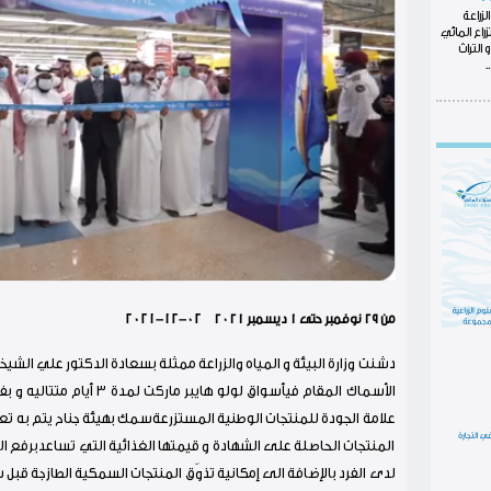
لزراعة
اع المائي
التراث
.
من ٢٩ نوفمبر حتى ١ ديسمبر ٢٠٢١
2021-12-02
دشنت وزارة البيئة و المياه والزراعة ممثلة بسعادة الدكتور علي الشيخي
الأسماك المقام فيأسواق لولو 
علامة الجودة للمنتجات الوطنية المستزرعةسمك بهيئة جناح يتم به تعر
المنتجات الحاصلة على الشهادة و قيمتها الغذائية التي تساعدبرفع ا
لدى الفرد بالإضافة الى إمكانية تذوّق المنتجات السمكية الطازجة قبل ش